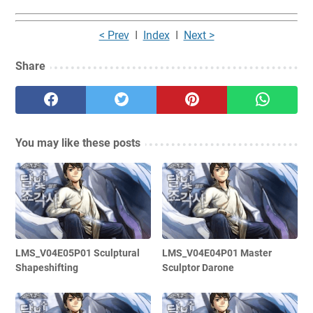
< Prev
I
Index
I
Next >
Share
You may like these posts
LMS_V04E05P01 Sculptural
LMS_V04E04P01 Master
Shapeshifting
Sculptor Darone