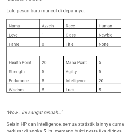
Lalu pesan baru muncul di depannya.
Nama
Azvein
Race
Human
Level
1
Class
Newbie
Fame
0
Title
None
Health Point
20
Mana Point
5
Strength
5
Agility
5
Endurance
5
Intelligence
20
Wisdom
5
Luck
5
‘Wow… ini sangat rendah…’
Selain HP dan Intelligence, semua statistik lainnya cuma
berkisar di angka 5. Itu memang bukti nyata jika dirinya