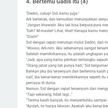
4. Bertemu Gadis itu (4)
"Dedric, cukup! Sid, kamu juga."
Ark berteriak, dan kemudian menunjukkan seny
"Jangan khawatir. Aku tak bisa berpura-pura 
"Eeh? M-master! Lihat, lihat! Kenapa kamu men
"Diam!"
Sid dengan cepat menutupi mulut Dedric, dan 
"Woooo, Ark-nim. Aku sebenarnya sangat tersen
Setelah memikirkannya, itu adalah ungkapan y
"Jadi, apa yang kamu pikirkan tentangku sejauh 
"Orang jahat yang tak punya hati," Sid berguma
Bahkan jika dia tersenyum dan berterima kasih
naif, dia benar-benar memikirkannya seperti itu d
percayai di dunia.
Namun, Sid dengan cepat tersenyum dan mengg
"Tapi sekarang, tidak lagi…"
"Terima kasih banyak, itu menyentuhku sampa
"Ayolah, ini hanya lelucon. Apakah aku benar-bena