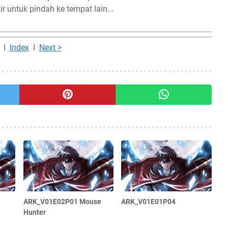
ir untuk pindah ke tempat lain...
I
Index
I
Next >
ARK_V01E02P01 Mouse
ARK_V01E01P04
Hunter