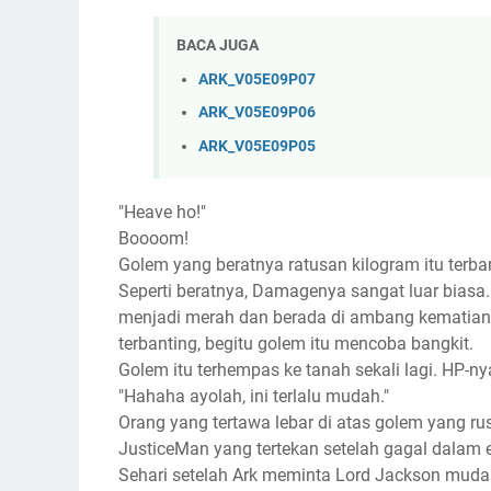
BACA JUGA
ARK_V05E09P07
ARK_V05E09P06
ARK_V05E09P05
"Heave ho!"
Boooom!
Golem yang beratnya ratusan kilogram itu terba
Seperti beratnya, Damagenya sangat luar biasa
menjadi merah dan berada di ambang kematian. N
terbanting, begitu golem itu mencoba bangkit.
Golem itu terhempas ke tanah sekali lagi. HP-n
"Hahaha ayolah, ini terlalu mudah."
Orang yang tertawa lebar di atas golem yang ru
JusticeMan yang tertekan setelah gagal dalam 
Sehari setelah Ark meminta Lord Jackson mud