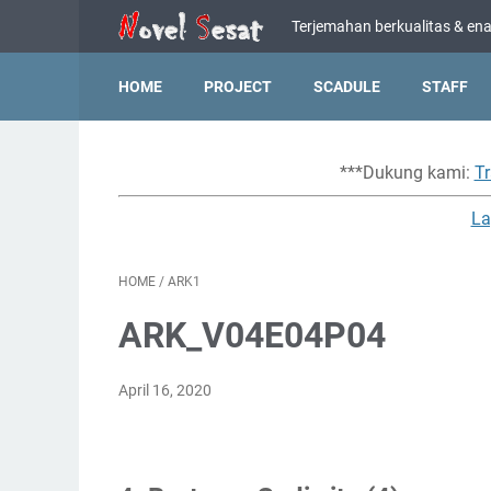
Terjemahan berkualitas & enak
HOME
PROJECT
SCADULE
STAFF
***Dukung kami:
Tr
La
HOME
/
ARK1
ARK_V04E04P04
April 16, 2020