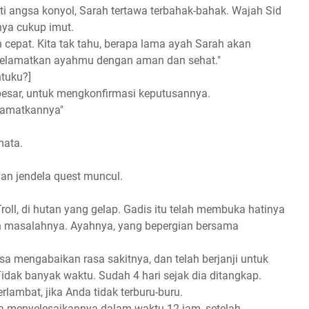
i angsa konyol, Sarah tertawa terbahak-bahak. Wajah Sid
ya cukup imut.
 cepat. Kita tak tahu, berapa lama ayah Sarah akan
menyelamatkan ayahmu dengan aman dan sehat."
tuku?]
besar, untuk mengkonfirmasi keputusannya.
elamatkannya"
mata.
an jendela quest muncul.
oll, di hutan yang gelap. Gadis itu telah membuka hatinya
 masalahnya. Ayahnya, yang bepergian bersama
sa mengabaikan rasa sakitnya, dan telah berjanji untuk
idak banyak waktu. Sudah 4 hari sejak dia ditangkap.
lambat, jika Anda tidak terburu-buru.
isa menyelesaikannya dalam waktu 12 jam, setelah