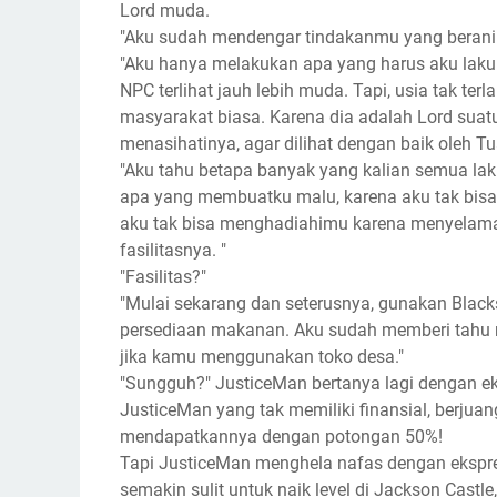
Lord muda.
"Aku sudah mendengar tindakanmu yang berani d
"Aku hanya melakukan apa yang harus aku laku
NPC terlihat jauh lebih muda. Tapi, usia tak t
masyarakat biasa. Karena dia adalah Lord suatu
menasihatinya, agar dilihat dengan baik oleh T
"Aku tahu betapa banyak yang kalian semua la
apa yang membuatku malu, karena aku tak bi
aku tak bisa menghadiahimu karena menyelam
fasilitasnya. "
"Fasilitas?"
"Mulai sekarang dan seterusnya, gunakan Black
persediaan makanan. Aku sudah memberi tahu me
jika kamu menggunakan toko desa."
"Sungguh?" JusticeMan bertanya lagi dengan ek
JusticeMan yang tak memiliki finansial, berjua
mendapatkannya dengan potongan 50%!
Tapi JusticeMan menghela nafas dengan ekspres
semakin sulit untuk naik level di Jackson Castl