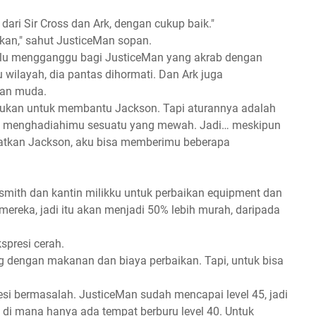
ari Sir Cross dan Ark, dengan cukup baik."
kan," sahut JusticeMan sopan.
erlalu mengganggu bagi JusticeMan yang akrab dengan
 wilayah, dia pantas dihormati. Dan Ark juga
uan muda.
kukan untuk membantu Jackson. Tapi aturannya adalah
sa menghadiahimu sesuatu yang mewah. Jadi… meskipun
atkan Jackson, aku bisa memberimu beberapa
smith dan kantin milikku untuk perbaikan equipment dan
reka, jadi itu akan menjadi 50% lebih murah, daripada
spresi cerah.
ng dengan makanan dan biaya perbaikan. Tapi, untuk bisa
i bermasalah. JusticeMan sudah mencapai level 45, jadi
e, di mana hanya ada tempat berburu level 40. Untuk