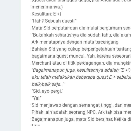
menerimanya.)
Kesulitan: E +]
"Hah? Sebuah quest!"
Mata Sid berputar dan dia mulai bergumam send
"Bukankah seharusnya dia sudah tahu, dia aka
Ark menatapnya dengan mata tercengang.
Bahkan Sid yang cukup berpengetahuan tentang
bagaimana quest muncul. Yah, karena seseoran
Merchant atau di titik perdagangan, dia mungk
'Bagaimanapun juga, kesulitannya adalah "E +". 
aku telah melakukan beberapa quest E + sebelumny
baik-baik saja. '
"Sid, ayo pergi."
"Ya!"
Sid menjawab dengan semangat tinggi, dan m
Pihak lain adalah seorang NPC. Ark tak bisa m
Bagaimanapun juga, mata Sid bersinar, ketika
* * *