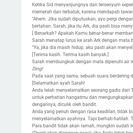
Ketika Sid menyanjungnya dan tersenyum sepert
memerah dan terbatuk, karena mendapati tawan
"Ahem. Jika sudah diputuskan, ayo pergi dengan
bertahan. Sarah, jika itu Ark, dia pasti bisa 
[ Benarkah? Apakah Kamu benar-benar memban
Sarah menatap lurus ke arah Ark dengan mata 
"Ya, jika dia masih hidup, aku pasti akan meny
[Terima kasih. Terima kasih banyak.]
Sarah membungkuk dengan mata dipenuhi air 
Ding!
Pada saat yang sama, sebuah suara berdering d
[Selamatkan ayah Sarah!
Anda telah menyelamatkan seorang gadis dari Tr
untuk perhatian hangatmu dan mengungkapkan
dengannya, diculik oleh bandit.
Anda yang penuh dengan rasa keadilan, tidak bi
menyelamatkan ayahnya. Tapi berhati-hatilah. T
Para bandit tidak akan ramah, mungkin sudah ter
(Quest akan dianggap gagal, jika Anda tidak b