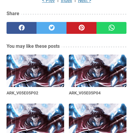
< Prev
I
Index
I
Next >
Share
You may like these posts
ARK_V05E05P02
ARK_V05E05P04