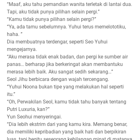
“Maaf, aku tahu pemandian wanita terletak di lantai dua.
Tapi, aku tidak punya pilihan selain pergi.”
“Kamu tidak punya pilihan selain pergi?”
“Ya, ada tamu sebelumnya. Yuhui terus memelototiku,
haha. ”
Dia membuatnya terdengar, seperti Seo Yuhui
mengejarnya.
“Aku merasa tidak enak badan, dan pergi ke sumber air
panas… berharap jika berkeringat akan membantuku
merasa lebih baik. Aku sangat sedih sekarang…”
Seol Jihu berbicara dengan wajah tercengang.
“Yuhui Noona bukan tipe yang melakukan hal seperti
itu.”
“Oh, Perwakilan Seol, kamu tidak tahu banyak tentang
Putri Luxuria, kan?”
Yun Seohui menyeringai.
“Dia lebih ekstrim dari yang kamu kira. Memang benar,
dia memiliki kepribadian yang baik hati dan berpikiran
luas. tapi begitu seseorang kehilangan minat di matanya,