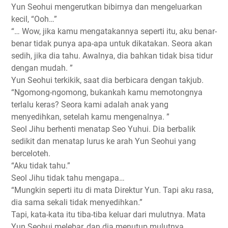
Yun Seohui mengerutkan bibirnya dan mengeluarkan
kecil, “Ooh…”
“… Wow, jika kamu mengatakannya seperti itu, aku benar-
benar tidak punya apa-apa untuk dikatakan. Seora akan
sedih, jika dia tahu. Awalnya, dia bahkan tidak bisa tidur
dengan mudah. ​​”
Yun Seohui terkikik, saat dia berbicara dengan takjub.
“Ngomong-ngomong, bukankah kamu memotongnya
terlalu keras? Seora kami adalah anak yang
menyedihkan, setelah kamu mengenalnya. ”
Seol Jihu berhenti menatap Seo Yuhui. Dia berbalik
sedikit dan menatap lurus ke arah Yun Seohui yang
berceloteh.
“Aku tidak tahu.”
Seol Jihu tidak tahu mengapa…
“Mungkin seperti itu di mata Direktur Yun. Tapi aku rasa,
dia sama sekali tidak menyedihkan.”
Tapi, kata-kata itu tiba-tiba keluar dari mulutnya. Mata
Yun Seohui melebar, dan dia menutup mulutnya.