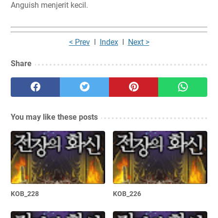
Anguish menjerit kecil.
< Prev
I
Index
I
Next >
Share
You may like these posts
KOB_228
KOB_226