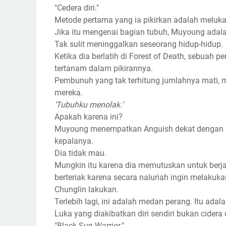
"Cedera diri."
Metode pertama yang ia pikirkan adalah melukai 
Jika itu mengenai bagian tubuh, Muyoung adala
Tak sulit meninggalkan seseorang hidup-hidup.
Ketika dia berlatih di Forest of Death, sebuah pe
tertanam dalam pikirannya.
Pembunuh yang tak terhitung jumlahnya mati, 
mereka.
‘Tubuhku menolak.’
Apakah karena ini?
Muyoung menempatkan Anguish dekat dengan p
kepalanya.
Dia tidak mau.
Mungkin itu karena dia memutuskan untuk berja
berteriak karena secara naluriah ingin melaku
Chunglin lakukan.
Terlebih lagi, ini adalah medan perang. Itu ada
Luka yang diakibatkan diri sendiri bukan cidera d
"Black Sun Warrior."