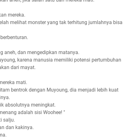
kan mereka.
telah melihat monster yang tak terhitung jumlahnya bisa
 berbenturan.
g aneh, dan mengedipkan matanya.
uyoung, karena manusia memiliki potensi pertumbuhan
akan dari mayat.
 mereka mati.
tam bentrok dengan Muyoung, dia menjadi lebih kuat
inya.
stik absolutnya meningkat.
 menang adalah sisi Woohee! "
 salju.
n dan kakinya.
ma.