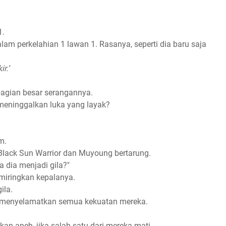
1.
am perkelahian 1 lawan 1. Rasanya, seperti dia baru saja
r.’
agian besar serangannya.
meninggalkan luka yang layak?
m.
 Black Sun Warrior dan Muyoung bertarung.
a dia menjadi gila?"
miringkan kepalanya.
ila.
ka menyelamatkan semua kekuatan mereka.
n aneh, jika salah satu dari mereka mati.