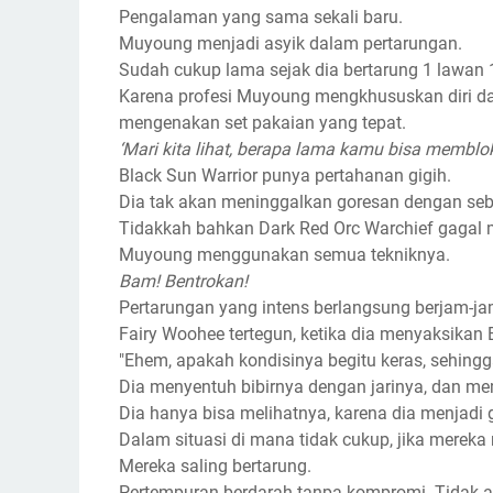
Pengalaman yang sama sekali baru.
Muyoung menjadi asyik dalam pertarungan.
Sudah cukup lama sejak dia bertarung 1 lawan 
Karena profesi Muyoung mengkhususkan diri dal
mengenakan set pakaian yang tepat.
‘Mari kita lihat, berapa lama kamu bisa membloki
Black Sun Warrior punya pertahanan gigih.
Dia tak akan meninggalkan goresan dengan seb
Tidakkah bahkan Dark Red Orc Warchief gagal 
Muyoung menggunakan semua tekniknya.
Bam! Bentrokan!
Pertarungan yang intens berlangsung berjam-ja
Fairy Woohee tertegun, ketika dia menyaksikan
"Ehem, apakah kondisinya begitu keras, sehingg
Dia menyentuh bibirnya dengan jarinya, dan me
Dia hanya bisa melihatnya, karena dia menjadi g
Dalam situasi di mana tidak cukup, jika mere
Mereka saling bertarung.
Pertempuran berdarah tanpa kompromi. Tidak aka