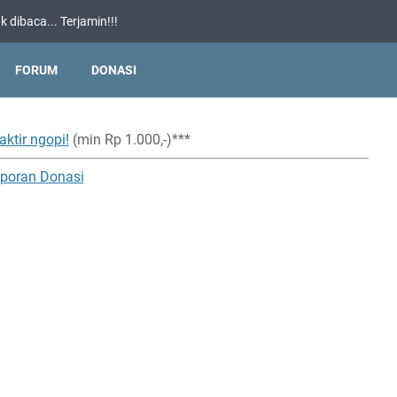
 dibaca... Terjamin!!!
FORUM
DONASI
aktir ngopi!
(min Rp 1.000,-)***
poran Donasi