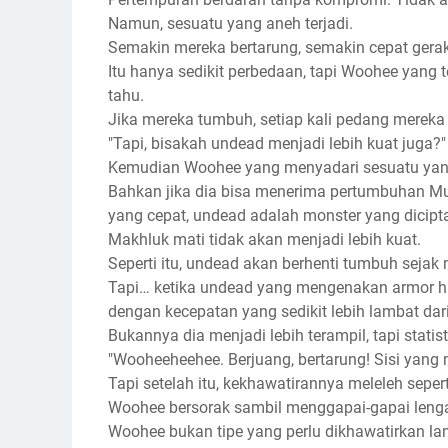
Namun, sesuatu yang aneh terjadi.
Semakin mereka bertarung, semakin cepat gera
Itu hanya sedikit perbedaan, tapi Woohee yang 
tahu.
Jika mereka tumbuh, setiap kali pedang mereka
"Tapi, bisakah undead menjadi lebih kuat juga?"
Kemudian Woohee yang menyadari sesuatu yan
Bahkan jika dia bisa menerima pertumbuhan M
yang cepat, undead adalah monster yang dicipt
Makhluk mati tidak akan menjadi lebih kuat.
Seperti itu, undead akan berhenti tumbuh sejak
Tapi… ketika undead yang mengenakan armor hi
dengan kecepatan yang sedikit lebih lambat dar
Bukannya dia menjadi lebih terampil, tapi stati
"Wooheeheehee. Berjuang, bertarung! Sisi yang
Tapi setelah itu, kekhawatirannya meleleh seperti
Woohee bersorak sambil menggapai-gapai lenga
Woohee bukan tipe yang perlu dikhawatirkan la