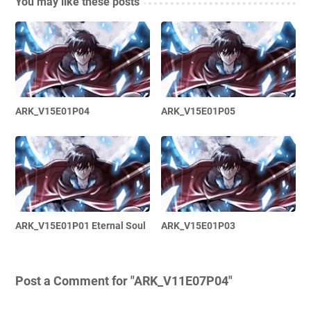
You may like these posts
ARK_V15E01P04
ARK_V15E01P05
ARK_V15E01P01 Eternal Soul
ARK_V15E01P03
Post a Comment for "ARK_V11E07P04"