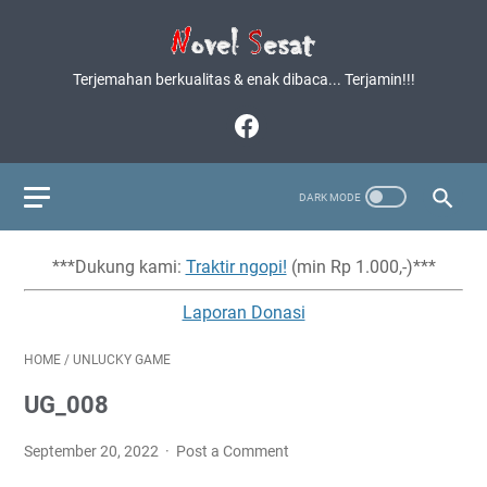
Terjemahan berkualitas & enak dibaca... Terjamin!!!
***Dukung kami:
Traktir ngopi!
(min Rp 1.000,-)***
Laporan Donasi
HOME
/
UNLUCKY GAME
UG_008
September 20, 2022
Post a Comment