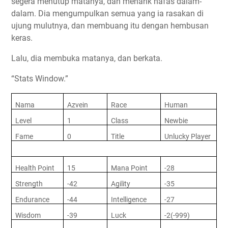
segera menutup matanya, dan menarik nafas dalam-
dalam. Dia mengumpulkan semua yang ia rasakan di
ujung mulutnya, dan membuang itu dengan hembusan
keras.
Lalu, dia membuka matanya, dan berkata.
“Stats Window.”
Nama
Azvein
Race
Human
Level
1
Class
Newbie
Fame
0
Title
Unlucky Player
Health Point
15
Mana Point
-28
Strength
-42
Agility
-35
Endurance
-44
Intelligence
-27
Wisdom
-39
Luck
-2(-999)