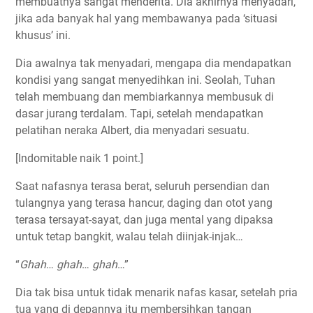
membuatnya sangat menderita. Dia akhirnya menyadari,
jika ada banyak hal yang membawanya pada ‘situasi
khusus’ ini.
Dia awalnya tak menyadari, mengapa dia mendapatkan
kondisi yang sangat menyedihkan ini. Seolah, Tuhan
telah membuang dan membiarkannya membusuk di
dasar jurang terdalam. Tapi, setelah mendapatkan
pelatihan neraka Albert, dia menyadari sesuatu.
[
Indomitable
naik 1 point.]
Saat nafasnya terasa berat, seluruh persendian dan
tulangnya yang terasa hancur, daging dan otot yang
terasa tersayat-sayat, dan juga mental yang dipaksa
untuk tetap bangkit, walau telah diinjak-injak…
“
Ghah
…
ghah
…
ghah
…”
Dia tak bisa untuk tidak menarik nafas kasar, setelah pria
tua yang di depannya itu membersihkan tangan