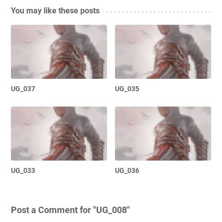
You may like these posts
UG_037
UG_035
UG_033
UG_036
Post a Comment for "UG_008"