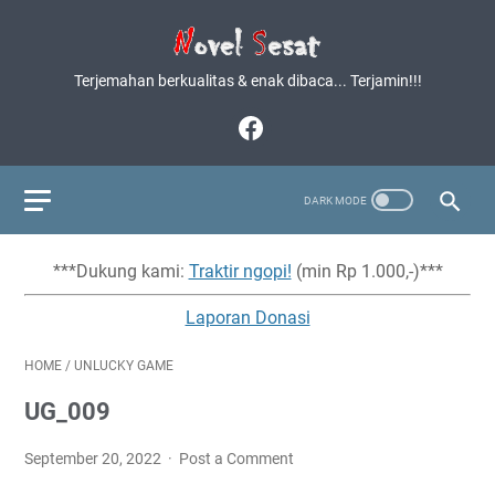
Terjemahan berkualitas & enak dibaca... Terjamin!!!
***Dukung kami:
Traktir ngopi!
(min Rp 1.000,-)***
Laporan Donasi
HOME
/
UNLUCKY GAME
UG_009
September 20, 2022
Post a Comment