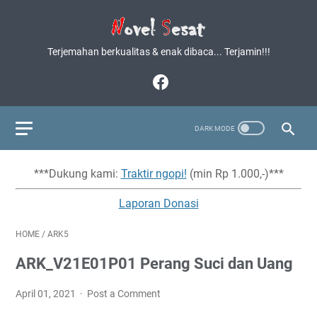
Terjemahan berkualitas & enak dibaca... Terjamin!!!
***Dukung kami:
Traktir ngopi!
(min Rp 1.000,-)***
Laporan Donasi
HOME
/
ARK5
ARK_V21E01P01 Perang Suci dan Uang
April 01, 2021
Post a Comment