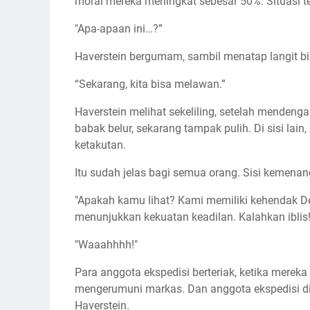
moral mereka meningkat sebesar 50%. Situasi tel
"Apa-apaan ini…?”
Haverstein bergumam, sambil menatap langit b
“Sekarang, kita bisa melawan.”
Haverstein melihat sekeliling, setelah mendenga
babak belur, sekarang tampak pulih. Di sisi lain,
ketakutan.
Itu sudah jelas bagi semua orang. Sisi kemenang
"Apakah kamu lihat? Kami memiliki kehendak 
menunjukkan kekuatan keadilan. Kalahkan iblis!
"Waaahhhh!"
Para anggota ekspedisi berteriak, ketika mereka 
mengerumuni markas. Dan anggota ekspedisi dik
Haverstein.