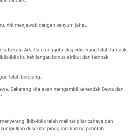
ah terbalik.
iru. Ark menjawab dengan senyum jahat.
r kata-kata Ark. Para anggota ekspedisi yang telah tampak
 iblis-iblis itu kehilangan bonus atribut dan tampak
an telah berujung...
Dewa. Sekarang kita akan mengambil kehendak Dewa dan
”
menyerang. Iblis-iblis telah melihat pilar cahaya dan
umpulkan di sekitar pinggiran, karena perintah