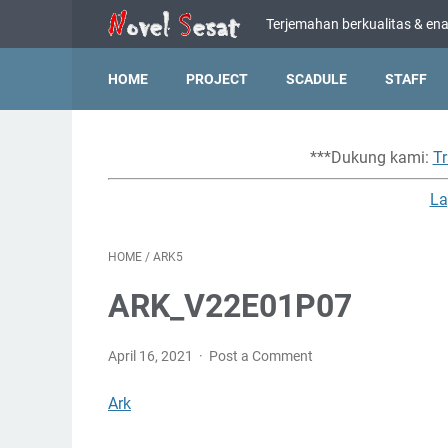
Terjemahan berkualitas & enak
HOME
PROJECT
SCADULE
STAFF
***Dukung kami:
Tr
La
HOME
/
ARK5
ARK_V22E01P07
April 16, 2021
Post a Comment
Ark