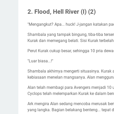
2. Flood, Hell River (I) (2)
"Mengangkut? Apa... huck! J-jangan katakan pad
Shambala yang tampak bingung, tiba-tiba tersent
Kurak dan memegang belati. Sisi Kurak terbel
Perut Kurak cukup besar, sehingga 10 pria dew
"Luar biasa...!"
Shambala akhirnya mengerti situasinya. Kurak a
kebiasaan menelan mangsanya. Alan menggunak
Alan telah membagi para Avengers menjadi 10 
Cyclops telah melemparkan Kurak ke dalam ben
Ark mengira Alan sedang mencoba merusak ben
yang langka. Bagian belakang benteng... tepat 