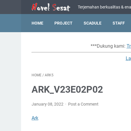
Terjemahan berkualitas & enak
HOME
PROJECT
SCADULE
STAFF
***Dukung kami:
Tr
La
HOME
/
ARK5
ARK_V23E02P02
January 08, 2022
Post a Comment
Ark