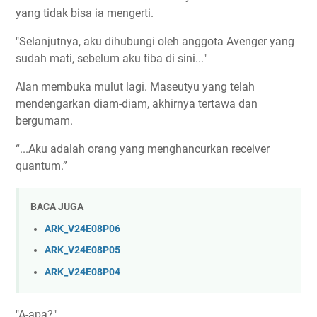
yang tidak bisa ia mengerti.
"Selanjutnya, aku dihubungi oleh anggota Avenger yang
sudah mati, sebelum aku tiba di sini..."
Alan membuka mulut lagi. Maseutyu yang telah
mendengarkan diam-diam, akhirnya tertawa dan
bergumam.
“...Aku adalah orang yang menghancurkan receiver
quantum.”
BACA JUGA
ARK_V24E08P06
ARK_V24E08P05
ARK_V24E08P04
"A-apa?"