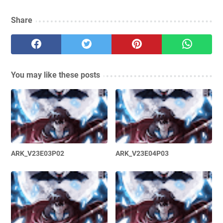
Share
You may like these posts
ARK_V23E03P02
ARK_V23E04P03