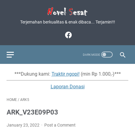
Terjemahan berkualitas & enak dibaca... Terjamin!!!
***Dukung kami:
Traktir ngopi!
(min Rp 1.000,-)***
Laporan Donasi
HOME
/
ARK5
ARK_V23E09P03
January 23, 2022
Post a Comment