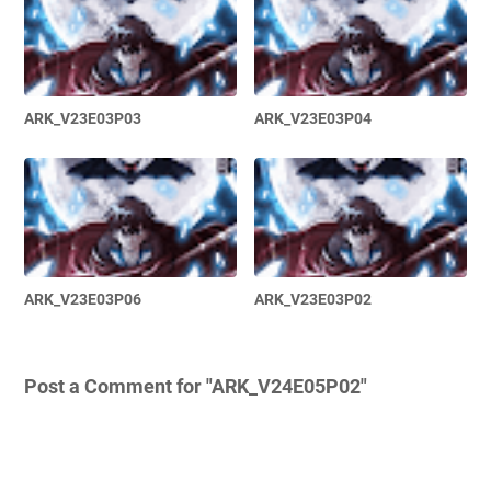
ARK_V23E03P03
ARK_V23E03P04
ARK_V23E03P06
ARK_V23E03P02
Post a Comment for "ARK_V24E05P02"