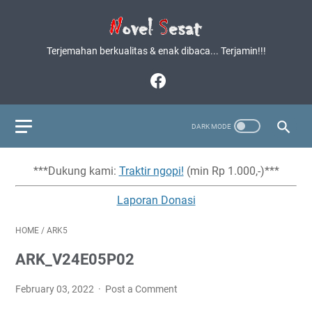
Terjemahan berkualitas & enak dibaca... Terjamin!!!
***Dukung kami:
Traktir ngopi!
(min Rp 1.000,-)***
Laporan Donasi
HOME
/
ARK5
ARK_V24E05P02
February 03, 2022
Post a Comment