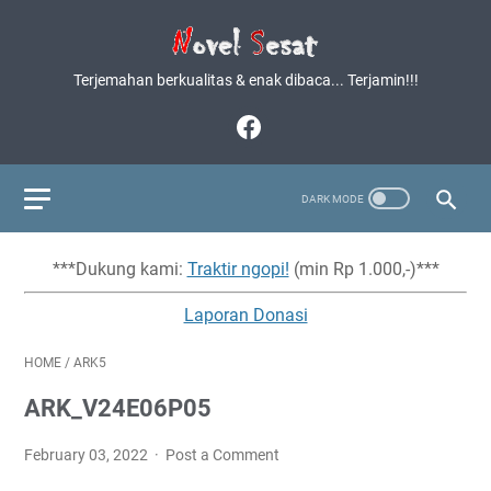
Terjemahan berkualitas & enak dibaca... Terjamin!!!
***Dukung kami:
Traktir ngopi!
(min Rp 1.000,-)***
Laporan Donasi
HOME
/
ARK5
ARK_V24E06P05
February 03, 2022
Post a Comment