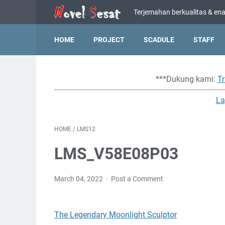
Terjemahan berkualitas & enak
HOME
PROJECT
SCADULE
STAFF
***Dukung kami:
Tr
La
HOME
/
LMS12
LMS_V58E08P03
March 04, 2022
Post a Comment
The Legendary Moonlight Sculptor