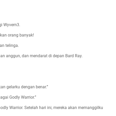
i Wyvern3.
akan orang banyak!
n telinga.
an anggun, dan mendarat di depan Bard Ray.
hkan gelarku dengan benar.”
gai Godly Warrior.”
dly Warrior. Setelah hari ini, mereka akan memanggilku