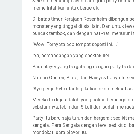
Setelah menunggu setiap anggota party untuk 
memerintahkan untuk bergerak.
Di batas timur Kerajaan Rosenheim dibangun se
monster yang tinggal di sisi lain. Dan untuk le
puncak tembok, dan dengan hati-hati menuruni ta
"Wow! Ternyata ada tempat seperti ini...."
"Ya, pemandangan yang spektakuler."
Para player yang bergabung dengan party berbur
Namun Oberon, Pluto, dan Haisyns hanya terse
"Ayo pergi. Sebentar lagi kalian akan melihat se
Mereka bertiga adalah yang paling berpengalam
sebelumnya, lebih dari 5 kali dan sudah menge
Party itu baru saja turun dan bergerak sedikit
serigala. Para Serigala dengan level sedikit di
mendekati para player itu.