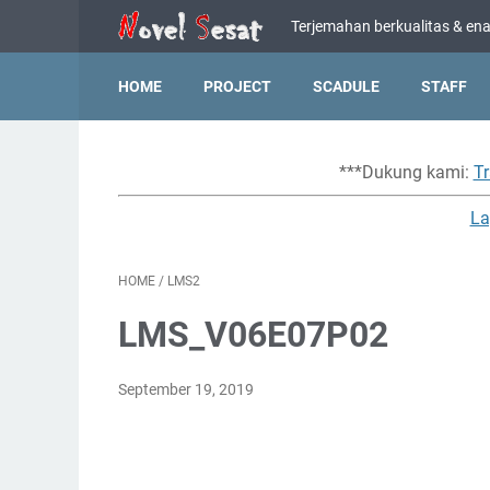
Terjemahan berkualitas & enak
HOME
PROJECT
SCADULE
STAFF
***Dukung kami:
Tr
La
HOME
/
LMS2
LMS_V06E07P02
September 19, 2019