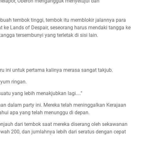
melapor, Oberon mengangguk menyetujui dan
buah tembok tinggi, tembok itu memblokir jalannya para
wat ke Lands of Despair, seseorang harus mendaki tangga ke
ngga tersembunyi yang terletak di sisi lain.
u ini untuk pertama kalinya merasa sangat takjub.
nyum ringan.
suatu yang lebih menakjubkan lagi...."
an dalam party ini. Mereka telah meninggalkan Kerajaan
tahui apa yang telah menunggu di depan.
 menjauh dari tembok saat mereka diserang oleh sekawanan
 bawah 200, dan jumlahnya lebih dari seratus dengan cepat