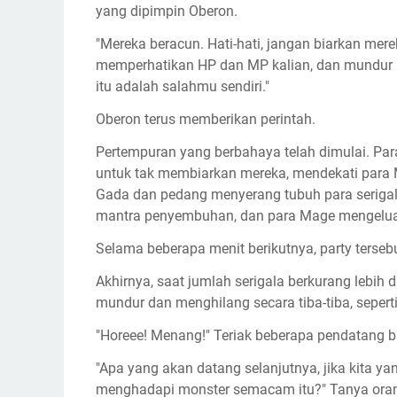
yang dipimpin Oberon.
"Mereka beracun. Hati-hati, jangan biarkan mer
memperhatikan HP dan MP kalian, dan mundur k
itu adalah salahmu sendiri."
Oberon terus memberikan perintah.
Pertempuran yang berbahaya telah dimulai. Para
untuk tak membiarkan mereka, mendekati para M
Gada dan pedang menyerang tubuh para serigal
mantra penyembuhan, dan para Mage mengeluark
Selama beberapa menit berikutnya, party terse
Akhirnya, saat jumlah serigala berkurang lebih 
mundur dan menghilang secara tiba-tiba, seper
"Horeee! Menang!" Teriak beberapa pendatang b
"Apa yang akan datang selanjutnya, jika kita y
menghadapi monster semacam itu?" Tanya oran