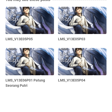
LMS_V13E05P05
LMS_V13E05P03
LMS_V13E06P01 Patung
LMS_V13E05P04
Seorang Putri