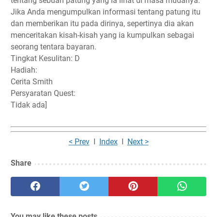
tentang sebuah patung yang ia lihat di masa mudanya.
Jika Anda mengumpulkan informasi tentang patung itu
dan memberikan itu pada dirinya, sepertinya dia akan
menceritakan kisah-kisah yang ia kumpulkan sebagai
seorang tentara bayaran.
Tingkat Kesulitan: D
Hadiah:
Cerita Smith
Persyaratan Quest:
Tidak ada]
< Prev
I
Index
I
Next >
Share
You may like these posts