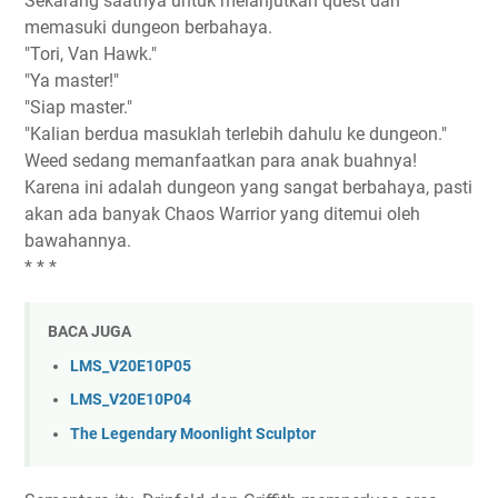
Sekarang saatnya untuk melanjutkan quest dan
memasuki dungeon berbahaya.
"Tori, Van Hawk."
"Ya master!"
"Siap master."
"Kalian berdua masuklah terlebih dahulu ke dungeon."
Weed sedang memanfaatkan para anak buahnya!
Karena ini adalah dungeon yang sangat berbahaya, pasti
akan ada banyak Chaos Warrior yang ditemui oleh
bawahannya.
* * *
BACA JUGA
LMS_V20E10P05
LMS_V20E10P04
The Legendary Moonlight Sculptor