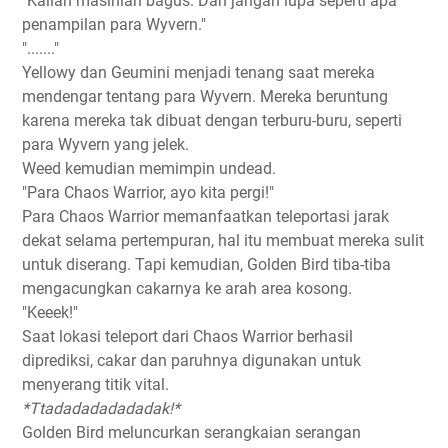
"Kalian masihlah bagus. Dan jangan lupa seperti apa
penampilan para Wyvern."
"......."
Yellowy dan Geumini menjadi tenang saat mereka
mendengar tentang para Wyvern. Mereka beruntung
karena mereka tak dibuat dengan terburu-buru, seperti
para Wyvern yang jelek.
Weed kemudian memimpin undead.
"Para Chaos Warrior, ayo kita pergi!"
Para Chaos Warrior memanfaatkan teleportasi jarak
dekat selama pertempuran, hal itu membuat mereka sulit
untuk diserang. Tapi kemudian, Golden Bird tiba-tiba
mengacungkan cakarnya ke arah area kosong.
"Keeek!"
Saat lokasi teleport dari Chaos Warrior berhasil
diprediksi, cakar dan paruhnya digunakan untuk
menyerang titik vital.
*Ttadadadadadadak!*
Golden Bird meluncurkan serangkaian serangan