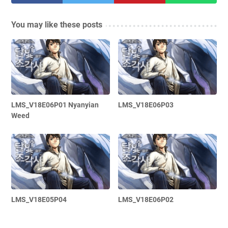
You may like these posts
LMS_V18E06P01 Nyanyian
LMS_V18E06P03
Weed
LMS_V18E05P04
LMS_V18E06P02