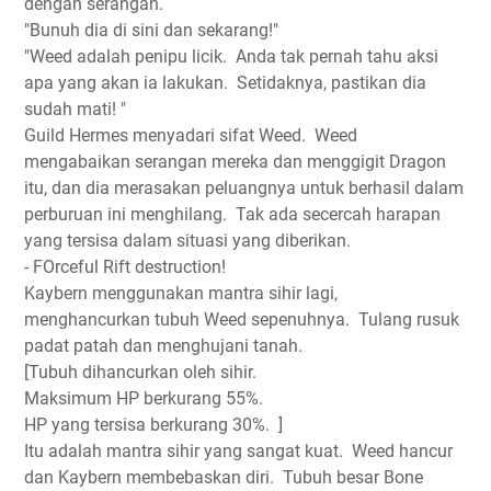
dengan serangan.
"Bunuh dia di sini dan sekarang!"
"Weed adalah penipu licik.
Anda tak pernah tahu aksi
apa yang akan ia lakukan.
Setidaknya, pastikan dia
sudah mati! "
Guild Hermes menyadari sifat Weed.
Weed
mengabaikan serangan mereka dan menggigit Dragon
itu, dan dia merasakan peluangnya untuk berhasil dalam
perburuan ini menghilang.
Tak ada secercah harapan
yang tersisa dalam situasi yang diberikan.
- FOrceful Rift destruction!
Kaybern menggunakan mantra sihir lagi,
menghancurkan tubuh Weed sepenuhnya.
Tulang rusuk
padat patah dan menghujani tanah.
[Tubuh dihancurkan oleh sihir.
Maksimum HP berkurang 55%.
HP yang tersisa berkurang 30%.
]
Itu adalah mantra sihir yang sangat kuat.
Weed hancur
dan Kaybern membebaskan diri.
Tubuh besar Bone