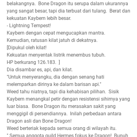
belakangnya.
Bone Dragon itu serupa dalam ukurannya
yang sangat besar, tapi dia terbuat dari tulang.
Berat dan
kekuatan Kaybern lebih besar.
- Lightning Tempest!
Kaybern dengan cepat mengucapkan mantra.
Kemudian, ratusan kilat jatuh di dekatnya.
[Dipukul oleh kilat!
Kekuatan menyentak listrik menembus tubuh.
HP berkurang 126.183.
]
Dia disambar es, api, dan kilat.
"Untuk menyerangku, dia dengan senang hati
melemparkan dirinya ke dalam barisan api."
Weed tahu niatnya, tapi dia kehabisan pilihan.
Sisik
Kaybern menangkal petir dengan resistensi sihirnya yang
luar biasa.
Bone Dragon itu merasakan sakit yang
menggigil di persendiannya.
Inilah perbedaan antara
Dragon asli dan Bone Dragon!
Weed berteriak kepada semua orang di wilayah itu.
" Semua anggota guild Hermes fokus ke Dragon!
Bunuh