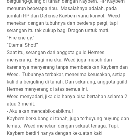
berguling-guling di tanah dengan Kaybern. HP Kaybern
menurun beberapa ribu.
Masalahnya adalah, pada
jumlah HP dan Defense Kaybern yang konyol.
Weed
menekan dengan tubuhnya dan berderap pergi, tapi
serangan itu tak cukup bagi Dragon untuk mati.
“Fire energy.”
“Eternal Shot!”
Saat itu, serangan dari anggota guild Hermes
menyerang.
Bagi mereka, Weed juga musuh dan
karenanya menyerang tanpa membedakan Kaybern dan
Weed.
Tubuhnya terbakar, menerima kerusakan, setiap
kali dia berguling di tanah. Dan sekarang, anggota guild
Hermes menyerang di atas semua ini.
Weed menyadari, jika dia hanya bisa bertahan selama 2
atau 3 menit.
- Aku akan mencabik-cabikmu!
Kaybern berkubang di tanah, juga terhuyung-huyung dan
lemas.
Weed menekan dengan sekuat tenaga. Tapi,
Kaybern berdiri hanya dengan kekuatan kaki