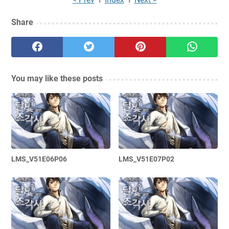
Share
You may like these posts
LMS_V51E06P06
LMS_V51E07P02