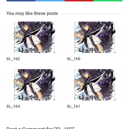
You may like these posts
SL_162
SL_160
SL_164
SL_161