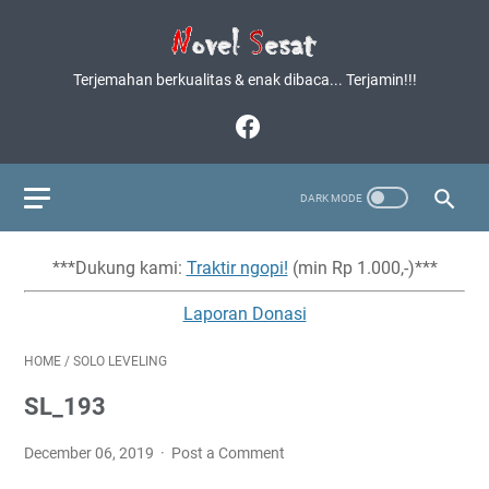
Terjemahan berkualitas & enak dibaca... Terjamin!!!
***Dukung kami:
Traktir ngopi!
(min Rp 1.000,-)***
Laporan Donasi
HOME
/
SOLO LEVELING
SL_193
December 06, 2019
Post a Comment