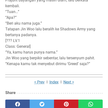
Prajurit bayangan yang masih diam, lalu berkata
kembali.
“Tuan…”
“Apa?”
“Beri aku nama juga.”
Tatapan Jin Woo lalu beralih ke Shadows Army yang
bertanya padanya.
[??? LV.1
Class: General]
“Ya, kamu harus punya nama.”
Jin Woo yang berpikir sebentar, lalu tersenyum pahit.
“Kenapa kamu tak menyebut dirimu ‘Greed’ saja?”
< Prev
I
Index
I
Next >
Share