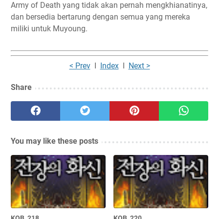
Army of Death yang tidak akan pernah mengkhianatinya,
dan bersedia bertarung dengan semua yang mereka
miliki untuk Muyoung.
< Prev
I
Index
I
Next >
Share
You may like these posts
KOB_218
KOB_220