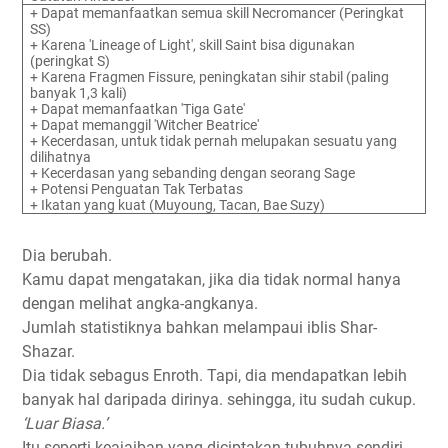
+ Dapat memanfaatkan semua skill Necromancer (Peringkat
SS)
+ Karena 'Lineage of Light', skill Saint bisa digunakan
(peringkat S)
+ Karena Fragmen Fissure, peningkatan sihir stabil (paling
banyak 1,3 kali)
+ Dapat memanfaatkan 'Tiga Gate'
+ Dapat memanggil 'Witcher Beatrice'
+ Kecerdasan, untuk tidak pernah melupakan sesuatu yang
dilihatnya
+ Kecerdasan yang sebanding dengan seorang Sage
+ Potensi Penguatan Tak Terbatas
+ Ikatan yang kuat (Muyoung, Tacan, Bae Suzy)
Dia berubah.
Kamu dapat mengatakan, jika dia tidak normal hanya
dengan melihat angka-angkanya.
Jumlah statistiknya bahkan melampaui iblis Shar-
Shazar.
Dia tidak sebagus Enroth. Tapi, dia mendapatkan lebih
banyak hal daripada dirinya. sehingga, itu sudah cukup.
‘Luar Biasa.’
Itu seperti keajaiban yang diciptakan tubuhnya sendiri.