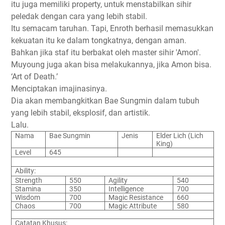
itu juga memiliki property, untuk menstabilkan sihir
peledak dengan cara yang lebih stabil.
Itu semacam taruhan. Tapi, Enroth berhasil memasukkan
kekuatan itu ke dalam tongkatnya, dengan aman.
Bahkan jika staf itu berbakat oleh master sihir 'Amon'.
Muyoung juga akan bisa melakukannya, jika Amon bisa.
‘Art of Death.’
Menciptakan imajinasinya.
Dia akan membangkitkan Bae Sungmin dalam tubuh
yang lebih stabil, eksplosif, dan artistik.
Lalu.
Nama
Bae Sungmin
Jenis
Elder Lich (Lich
King)
Level
645
Ability:
Strength
550
Agility
540
Stamina
350
Intelligence
700
Wisdom
700
Magic Resistance
660
Chaos
700
Magic Attribute
580
Catatan Khusus: