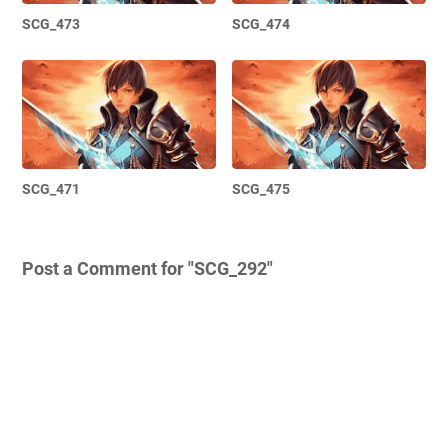
SCG_473
SCG_474
SCG_471
SCG_475
Post a Comment for "SCG_292"