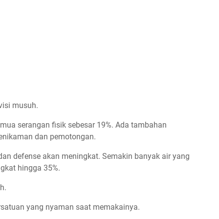
visi musuh.
emua serangan fisik sebesar 19%. Ada tambahan
penikaman dan pemotongan.
 dan defense akan meningkat. Semakin banyak air yang
ngkat hingga 35%.
h.
ersatuan yang nyaman saat memakainya.