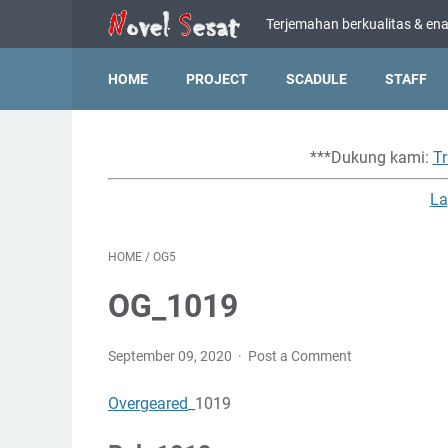
Terjemahan berkualitas & enak
HOME
PROJECT
SCADULE
STAFF
***Dukung kami:
Tr
La
HOME
/
OG5
OG_1019
September 09, 2020
Post a Comment
Overgeared
_1019