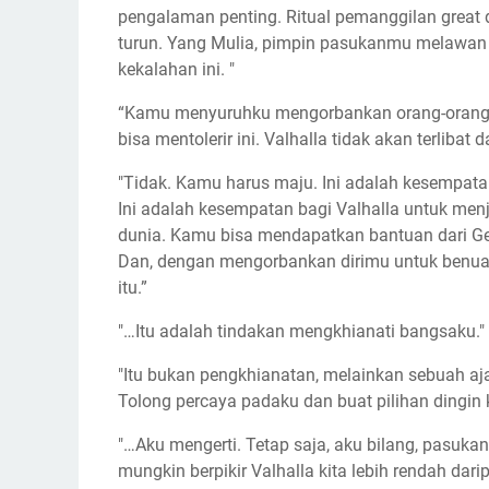
pengalaman penting. Ritual pemanggilan great 
turun. Yang Mulia, pimpin pasukanmu melawan 
kekalahan ini. "
“Kamu menyuruhku mengorbankan orang-orangku
bisa mentolerir ini. Valhalla tidak akan terliba
"Tidak. Kamu harus maju. Ini adalah kesempa
Ini adalah kesempatan bagi Valhalla untuk men
dunia. Kamu bisa mendapatkan bantuan dari G
Dan, dengan mengorbankan dirimu untuk benua 
itu.”
"…Itu adalah tindakan mengkhianati bangsaku."
"Itu bukan pengkhianatan, melainkan sebuah aja
Tolong percaya padaku dan buat pilihan dingin ka
"…Aku mengerti. Tetap saja, aku bilang, pasuk
mungkin berpikir Valhalla kita lebih rendah d