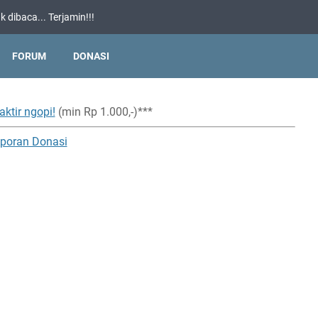
 dibaca... Terjamin!!!
FORUM
DONASI
aktir ngopi!
(min Rp 1.000,-)***
poran Donasi