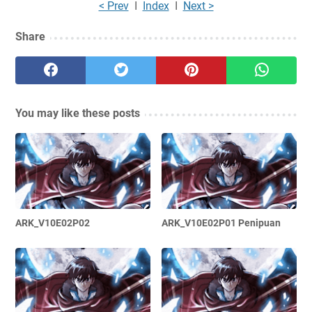
< Prev
I
Index
I
Next >
Share
You may like these posts
ARK_V10E02P02
ARK_V10E02P01 Penipuan