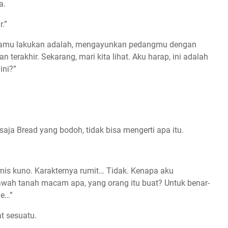
a.
.”
 Kamu lakukan adalah, mengayunkan pedangmu dengan
n terakhir. Sekarang, mari kita lihat. Aku harap, ini adalah
ini?”
aja Bread yang bodoh, tidak bisa mengerti apa itu.
mis kuno. Karakternya rumit… Tidak. Kenapa aku
awah tanah macam apa, yang orang itu buat? Untuk benar-
me…”
at sesuatu.