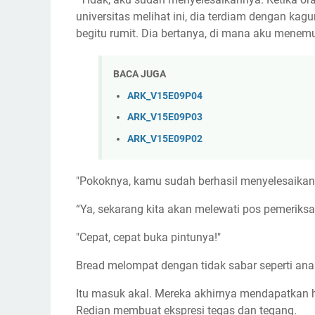
universitas melihat ini, dia terdiam dengan kag
begitu rumit. Dia bertanya, di mana aku menemuk
BACA JUGA
ARK_V15E09P04
ARK_V15E09P03
ARK_V15E09P02
"Pokoknya, kamu sudah berhasil menyelesaika
“Ya, sekarang kita akan melewati pos pemeriksaa
"Cepat, cepat buka pintunya!"
Bread melompat dengan tidak sabar seperti anak
Itu masuk akal. Mereka akhirnya mendapatkan har
Redian membuat ekspresi tegas dan tegang.