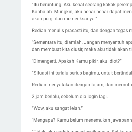
“Itu beruntung. Aku kenal seorang kakak peremp
Kabbalah. Mungkin, aku benar-benar dapat meny
akan pergi dan memeriksanya.”
Redian menulis prasasti itu, dan dengan tegas 
"Sementara itu, diamlah. Jangan menyentuh a
dan membuat kita diusir, maka aku tidak akan t
"Dimengerti. Apakah Kamu pikir, aku idiot?”
“Situasi ini terlalu serius bagimu, untuk bertind
Redian menyatakan dengan tajam, dan memutu
2 jam berlalu, sebelum dia login lagi.
“Wow, aku sangat lelah.”
"Mengapa? Kamu belum menemukan jawabann
“Tidak, aku sudah menyelesaikannya. Ketika or