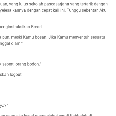
uan, yang lulus sekolah pascasarjana yang tertarik dengan
elesaikannya dengan cepat kali ini. Tunggu sebentar. Aku
menginstruksikan Bread.
pa pun, meski Kamu bosan. Jika Kamu menyentuh sesuatu
inggal diam.”
ak seperti orang bodoh.”
skan logout.
ya?"
ang yang aku kenal mempelajari sandi Kabbalah di