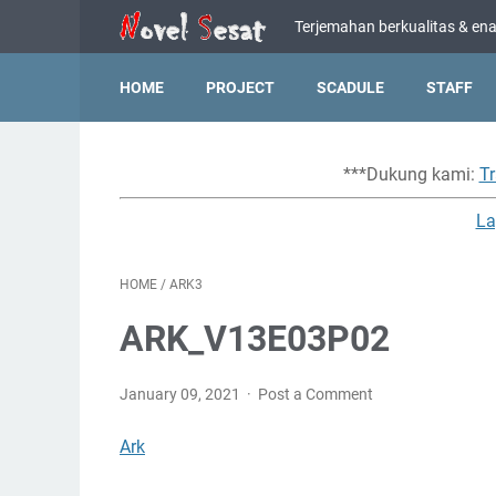
Terjemahan berkualitas & enak
HOME
PROJECT
SCADULE
STAFF
***Dukung kami:
Tr
La
HOME
/
ARK3
ARK_V13E03P02
January 09, 2021
Post a Comment
Ark