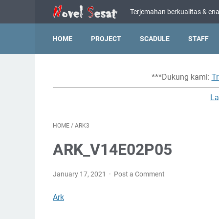
Terjemahan berkualitas & enak
HOME
PROJECT
SCADULE
STAFF
***Dukung kami:
Tr
La
HOME
/
ARK3
ARK_V14E02P05
January 17, 2021
Post a Comment
Ark