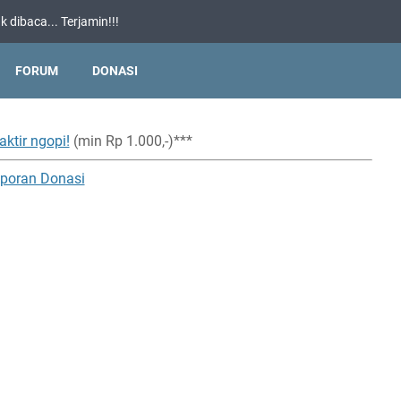
 dibaca... Terjamin!!!
FORUM
DONASI
aktir ngopi!
(min Rp 1.000,-)***
poran Donasi