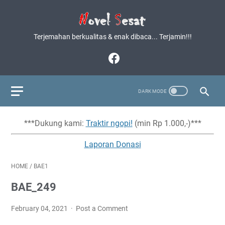
Terjemahan berkualitas & enak dibaca... Terjamin!!!
***Dukung kami:
Traktir ngopi!
(min Rp 1.000,-)***
Laporan Donasi
HOME
/
BAE1
BAE_249
February 04, 2021
Post a Comment