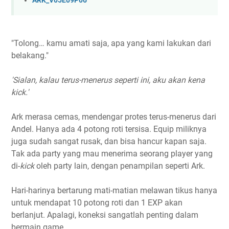
ARK_V05E09P06
"Tolong… kamu amati saja, apa yang kami lakukan dari
belakang."
'Sialan, kalau terus-menerus seperti ini, aku akan kena
kick.'
Ark merasa cemas, mendengar protes terus-menerus dari
Andel. Hanya ada 4 potong roti tersisa. Equip miliknya
juga sudah sangat rusak, dan bisa hancur kapan saja.
Tak ada party yang mau menerima seorang player yang
di-
kick
oleh party lain, dengan penampilan seperti Ark.
Hari-harinya bertarung mati-matian melawan tikus hanya
untuk mendapat 10 potong roti dan 1 EXP akan
berlanjut. Apalagi, koneksi sangatlah penting dalam
bermain game.