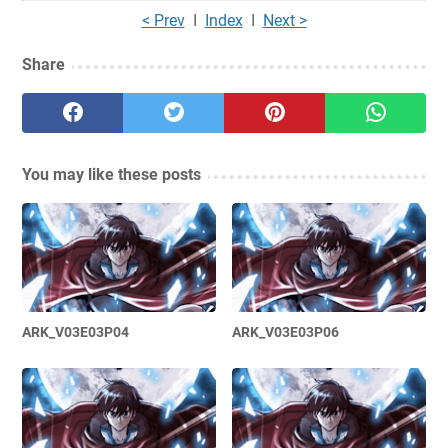
< Prev
I
Index
I
Next >
Share
You may like these posts
ARK_V03E03P04
ARK_V03E03P06