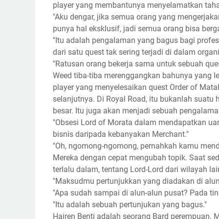
player yang membantunya menyelamatkan tahana
"Aku dengar, jika semua orang yang mengerjaka
punya hal eksklusif, jadi semua orang bisa berg
"Itu adalah pengalaman yang bagus bagi profes
dari satu quest tak sering terjadi di dalam organ
"Ratusan orang bekerja sama untuk sebuah que
Weed tiba-tiba merenggangkan bahunya yang leba
player yang menyelesaikan quest Order of Mata
selanjutnya. Di Royal Road, itu bukanlah suatu 
besar. Itu juga akan menjadi sebuah pengala
"Obsesi Lord of Morata dalam mendapatkan uan
bisnis daripada kebanyakan Merchant."
"Oh, ngomong-ngomong, pernahkah kamu menden
Mereka dengan cepat mengubah topik. Saat se
terlalu dalam, tentang Lord-Lord dari wilayah lai
"Maksudmu pertunjukkan yang diadakan di alun-
"Apa sudah sampai di alun-alun pusat? Pada ting
"Itu adalah sebuah pertunjukan yang bagus."
Hairen Benti adalah seorang Bard perempuan. 