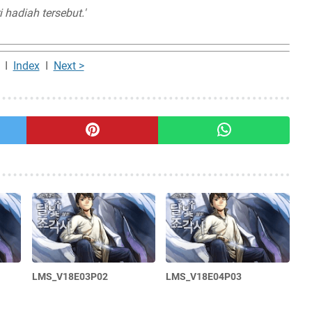
hadiah tersebut.'
I
Index
I
Next >
LMS_V18E03P02
LMS_V18E04P03