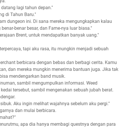
ya.
 datang lagi tahun depan."
ng di Tahun Baru."
lam dungeon ini. Di sana mereka mengungkapkan kalau
enar-benar besar, dan Fame-nya luar biasa."
erajaan Brent, untuk mendapatkan banyak uang."
terpercaya, tapi aku rasa, itu mungkin menjadi sebuah
Merchant berbicara dengan bebas dan berbagi cerita. Kamu
an, dan mereka mungkin menerima bantuan juga. Jika tak
g bisa mendengarkan band musik.
minuman, sambil mengumpulkan informasi. Weed
kedai tersebut, sambil mengenakan sebuah jubah berat.
ndengar.
d sibuk. Aku ingin melihat wajahnya sebelum aku pergi."
ngarnya dan mulai berbicara.
mahat?"
 menurutmu, apa dia hanya membagi questnya dengan para