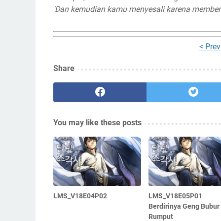
'Dan kemudian kamu menyesali karena memberi 
< Prev
Share
You may like these posts
LMS_V18E04P02
LMS_V18E05P01
Berdirinya Geng Bubur
Rumput