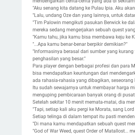
mendengarkan cerita-cerita yang ada di sekitarn
"Aku senang kita datang ke Pulau Ipia. Aku akan
"Lalu, undang Oze dan yang lainnya, untuk data
"Tim Palowin mengikuti pasukan Berwick ke da
mereka sedang mengerjakan sebuah quest yang b
"Kamu tahu, jika kamu bisa membawa keju ke K
"...Apa kamu benar-benar berpikir demikian?"
"Informasinya berasal dari sumber yang kurang 
penghasilan yang besar."
Para player dengan berbagai profesi dan para 
bisa mendapatkan keuntungan dari mendengark
ada rahasia-rahasia yang dibagikan, seseoran
Itu sudah sewajarnya untuk membayar harga 
menguping pembicaraan banyak orang di pusat 
Setelah sekitar 10 menit memata-matai, dia me
"Tapi, setiap kali aku pergi ke Morata, sang Lor
Setiap telinga di dalam tempat itu pasti mende
"Di mana kamu mendapatkan sebuah quest me
"God of War Weed, quest Order of Matallost...