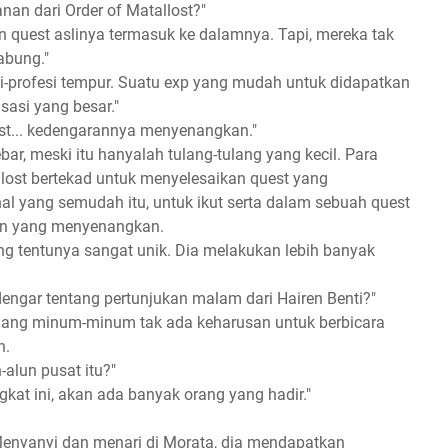
n dari Order of Matallost?"
n quest aslinya termasuk ke dalamnya. Tapi, mereka tak
abung."
i-profesi tempur. Suatu exp yang mudah untuk didapatkan
isasi yang besar."
st... kedengarannya menyenangkan."
r, meski itu hanyalah tulang-tulang yang kecil. Para
llost bertekad untuk menyelesaikan quest yang
hal yang semudah itu, untuk ikut serta dalam sebuah quest
man yang menyenangkan.
g tentunya sangat unik. Dia melakukan lebih banyak
gar tentang pertunjukan malam dari Hairen Benti?"
dang minum-minum tak ada keharusan untuk berbicara
n.
alun pusat itu?"
kat ini, akan ada banyak orang yang hadir."
Menyanyi dan menari di Morata, dia mendapatkan