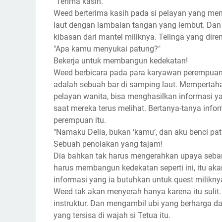
"Terima kasih."
Weed berterima kasih pada si pelayan yang memi
laut dengan lambaian tangan yang lembut. Dan 
kibasan dari mantel miliknya. Telinga yang dir
"Apa kamu menyukai patung?"
Bekerja untuk membangun kedekatan!
Weed berbicara pada para karyawan perempuan,
adalah sebuah bar di samping laut. Memperta
pelayan wanita, bisa menghasilkan informasi ya
saat mereka terus melihat. Bertanya-tanya inf
perempuan itu.
"Namaku Delia, bukan ‘kamu’, dan aku benci pat
Sebuah penolakan yang tajam!
Dia bahkan tak harus mengerahkan upaya sebany
harus membangun kedekatan seperti ini, itu 
informasi yang ia butuhkan untuk quest milikny
Weed tak akan menyerah hanya karena itu suli
instruktur. Dan mengambil ubi yang berharga d
yang tersisa di wajah si Tetua itu.