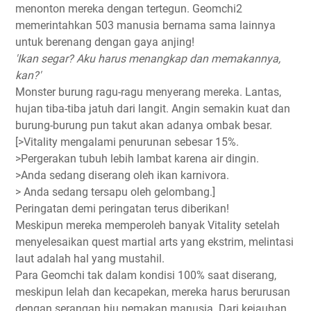
menonton mereka dengan tertegun. Geomchi2
memerintahkan 503 manusia bernama sama lainnya
untuk berenang dengan gaya anjing!
'Ikan segar? Aku harus menangkap dan memakannya,
kan?'
Monster burung ragu-ragu menyerang mereka. Lantas,
hujan tiba-tiba jatuh dari langit. Angin semakin kuat dan
burung-burung pun takut akan adanya ombak besar.
[>Vitality mengalami penurunan sebesar 15%.
>Pergerakan tubuh lebih lambat karena air dingin.
>Anda sedang diserang oleh ikan karnivora.
> Anda sedang tersapu oleh gelombang.]
Peringatan demi peringatan terus diberikan!
Meskipun mereka memperoleh banyak Vitality setelah
menyelesaikan quest martial arts yang ekstrim, melintasi
laut adalah hal yang mustahil.
Para Geomchi tak dalam kondisi 100% saat diserang,
meskipun lelah dan kecapekan, mereka harus berurusan
dengan serangan hiu pemakan manusia. Dari kejauhan,