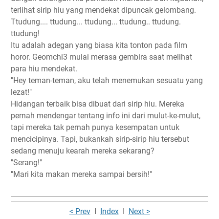
terlihat sirip hiu yang mendekat dipuncak gelombang.
Ttudung.... ttudung... ttudung... ttudung.. ttudung.
ttudung!
Itu adalah adegan yang biasa kita tonton pada film
horor. Geomchi3 mulai merasa gembira saat melihat
para hiu mendekat.
"Hey teman-teman, aku telah menemukan sesuatu yang
lezat!"
Hidangan terbaik bisa dibuat dari sirip hiu. Mereka
pernah mendengar tentang info ini dari mulut-ke-mulut,
tapi mereka tak pernah punya kesempatan untuk
mencicipinya. Tapi, bukankah sirip-sirip hiu tersebut
sedang menuju kearah mereka sekarang?
"Serang!"
"Mari kita makan mereka sampai bersih!"
< Prev
I
Index
I
Next >