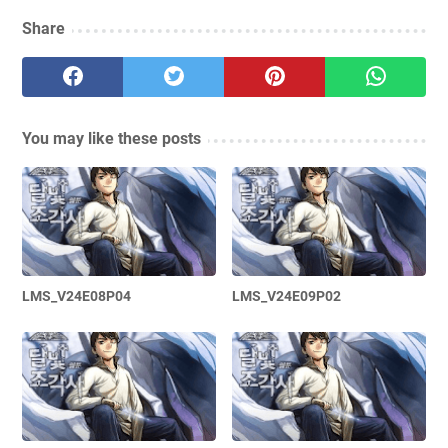
Share
You may like these posts
LMS_V24E08P04
LMS_V24E09P02