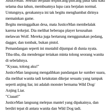
JusticeMan. Setelah berjalan terpincang-pincang pada satu kaki
selama dua tahun, membuatnya lupa cara berjalan normal.
Untungnya, gerakannya ini tak begitu menghambat dirinya
memainkan game.
Begitu meninggalkan desa, mata JusticeMan membelalak
karena terkejut. Dia melihat beberapa player kesusahan
melawan Wolf. Mereka juga bertarung menggunakan pedang,
dagger, dan tombak, bukan pistol.
Pemandangan seperti ini mustahil dijumpai di dunia nyata.
Tiba-tiba, dia mendengar teriakan minta tolong seorang wanita
di sebelahnya.
"Kyaaa, tolong aku!"
JusticeMan langsung mengalihkan pandangan ke sumber suara,
dia melihat wanita tadi ketakutan dikejar sesuatu yang tampak
seperti anjing liar, ini adalah monster bernama Wild Dog/
Anjing Liar.
"Ciaaat!"
JusticeMan langsung melepas mantel yang dipakainya, dan
berdiri tepat di antara wanita dan Wild Dog tadi.