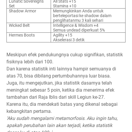
Lunatic Sovereign's
All Stats +15
Set
Stamina +10
Shadow Armor
Memungkinkan Anda untuk
berteleportasi ke shadow dalam
penglihatanmu 3 kali sehari
Wicked Belt
Intelligence & Wisdom +4
Semua undead diperkuat 5%
Hermes Boots
Agility +15
Akselerasi 3 detik
Meskipun efek pendukungnya cukup signifikan, statistik
fisiknya lebih dari 100.
Dan karena statistik inti lainnya hampir semuanya di
atas 70, bisa dibilang pertumbuhannya luar biasa.
Juga, itu mengejutkan, jika statistik dasarnya telah
meningkat sebesar 5 poin, ketika dia menerima efek
tambahan dari Raja Iblis dari skill Legiun ke-27.
Karena itu, dia mendekati batas yang dikenal sebagai
kebangkitan pertama.
‘Aku sudah mengalami metamorfosis. Aku ingin tahu,
apakah perubahan lain akan terjadi, ketika statistik