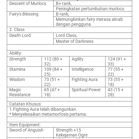
Descent of Murlocs
B+ rank,
Peningkatan pertumbuhan murlocs
Fairy's Blessing
B rank,
Memungkinkan fairy merasa akrab
dengan pengguna
2. Class
Death Lord
Lord Class,
Master of Darkness
Ability:
Strength
112 (80 +
Agility
124 (91 +
32)
33)
Stamina
109 (84 +
Intelligence
77 (55 +
25)
22)
Wisdom
73 (51 +
Fighting Aura
73 (55 +
22)
18)
Magic
65 (47 +
Spiritual Power
43 (15 +
Resistance
18)
28)
Catatan Khusus:
1.Fighting Aura telah dibangunkan.
* Menyelesaikan metamorfosis pertama.
Item Equipment:
Sword of Anguish
Strength +15
Kekejaman Ogre