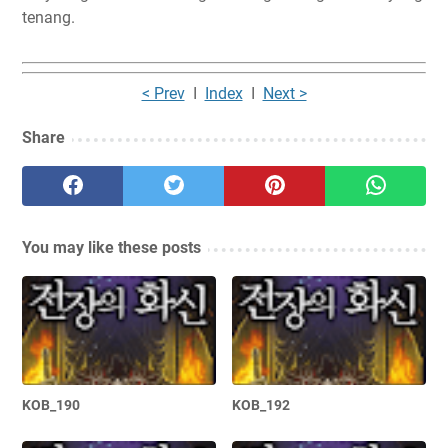
tenang.
< Prev
I
Index
I
Next >
Share
You may like these posts
KOB_190
KOB_192