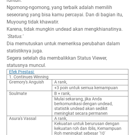
runtuh.
Ngomong-ngomong, yang terbaik adalah memilih
seseorang yang bisa kamu percayai. Dan di bagian itu,
Muyoung tidak khawatir.
Karena, tidak mungkin undead akan mengkhianatinya.
'Status.'
Dia memutuskan untuk memeriksa perubahan dalam
statistiknya juga.
Segera setelah dia membalikkan Status Viewer,
statusnya muncul.
Efek Prestasi:
1. Continues Winning
Gremory's Anguish
A rank,
+3 poin untuk semua kemampuan
Soulmate
B + rank,
Mulai sekarang, jika Anda
berkomunikasi dengan undead,
statistik undead akan sedikit
meningkat secara permanen
Asura's Vassal
A rank,
Kekuatan untuk berurusan dengan
kekuatan roh dan Iblis, Kemampuan
Roh meningkat sebesar '10'