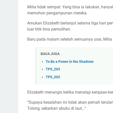
Milia tidak sempat. Yang bisa ia lakukan, hany
memohon pengampunan mereka.
Amukan Elizabeth berlanjut selama tiga hari pe
luar titik bisa pemulihan.
Baru pada malam setelah semuanya usai, Milia 
BACA JUGA
To Be a Power in the Shadows
TPS_203
TPS_202
Elizabeth menangis ketika menatap kerajaan-ker
“Supaya kesalahan ini tidak akan pernah terula
Tolong, sebarkan abuku di laut…”