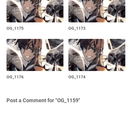
OG_1175
OG_1173
OG_1176
OG_1174
Post a Comment for "OG_1159"