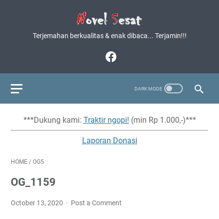
Terjemahan berkualitas & enak dibaca... Terjamin!!!
***Dukung kami:
Traktir ngopi!
(min Rp 1.000,-)***
Laporan Donasi
HOME
/
OG5
OG_1159
October 13, 2020
Post a Comment