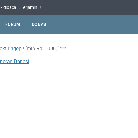
 dibaca... Terjamin!!!
FORUM
DONASI
aktir ngopi!
(min Rp 1.000,-)***
poran Donasi