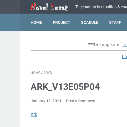
Terjemahan berkualitas & enak
HOME
PROJECT
SCADULE
STAFF
***Dukung kami:
Tr
La
HOME
/
ARK3
ARK_V13E05P04
January 11, 2021
Post a Comment
Ark