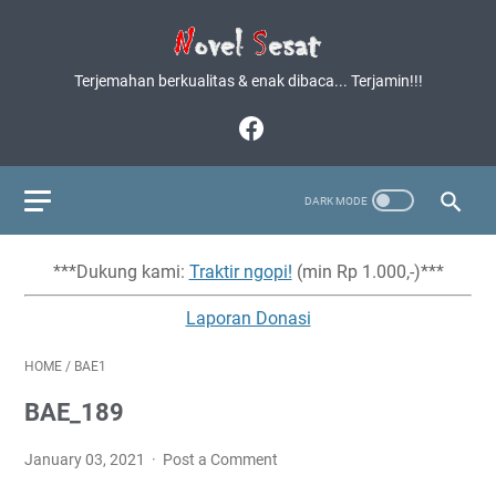
Terjemahan berkualitas & enak dibaca... Terjamin!!!
***Dukung kami:
Traktir ngopi!
(min Rp 1.000,-)***
Laporan Donasi
HOME
/
BAE1
BAE_189
January 03, 2021
Post a Comment