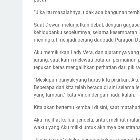
“Jika itu masalahnya, tidak ada bangunan temb
Saat Dewan melanjutkan debat, dengan gagasan 
kehidupanku sebelumnya, selama kesempatan la
meningkat menjadi perang daripada Paragon Du
Aku memikirkan Lady Vera, dan ajarannya yang
jarang, saat kami melewati putaran permainan p
tepukan keras mengalihkan perhatian dari pikir
“Meskipun banyak yang harus kita pikirkan. Aku
Beberapa dari kita telah berada di sini selama l
yang lamban,” kata Virion dengan nada kalah.
Kita akan bertemu kembali di sini, saat matahari 
Aku melihat ke luar jendela, untuk melihat mal
waktu yang Aku miliki untuk akhirnya beristiraha
‘Tidak cukup,’
pikirku, berjalan keluar kamar di 