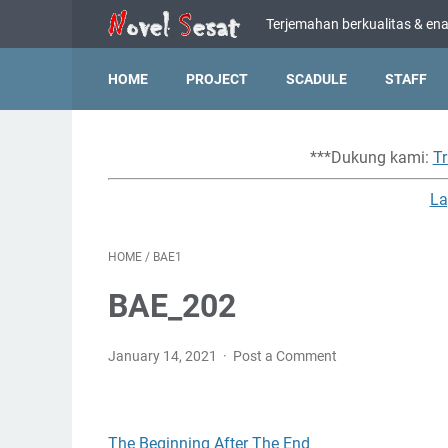
Terjemahan berkualitas & enak
HOME
PROJECT
SCADULE
STAFF
***Dukung kami:
Tr
La
HOME
/
BAE1
BAE_202
January 14, 2021
Post a Comment
The Beginning After The End