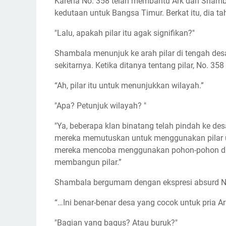
Karena No. 358 telah membantu Ark dan Shambal
kedutaan untuk Bangsa Timur. Berkat itu, dia ta
"Lalu, apakah pilar itu agak signifikan?"
Shambala menunjuk ke arah pilar di tengah desa
sekitarnya. Ketika ditanya tentang pilar, No. 35
“Ah, pilar itu untuk menunjukkan wilayah.”
"Apa? Petunjuk wilayah? "
"Ya, beberapa klan binatang telah pindah ke desa
mereka memutuskan untuk menggunakan pilar u
mereka mencoba menggunakan pohon-pohon di seki
membangun pilar.”
Shambala bergumam dengan ekspresi absurd N
“…Ini benar-benar desa yang cocok untuk pria Ark
"Bagian yang bagus? Atau buruk?"