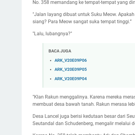
No. 358 memandang ke tempat-tempat yang d
"Jalan layang dibuat untuk Suku Meow. Apakah
siang? Para Meow sangat suka tempat tinggi.”
"Lalu, lubangnya?"
BACA JUGA
ARK_V20E09P06
ARK_V20E09P05
ARK_V20E09P04
"Klan Rakun menggalinya. Karena mereka meras
membuat desa bawah tanah. Rakun merasa lebi
Desa Lancel juga berisi kedutaan besar dari Seut
Seutandal dan Schudenberg, mengalir melalui d