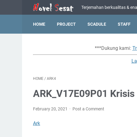
Terjemahan berkualitas & enak
HOME
PROJECT
SCADULE
STAFF
***Dukung kami:
Tr
La
HOME
/
ARK4
ARK_V17E09P01 Krisis 
February 20, 2021
Post a Comment
Ark