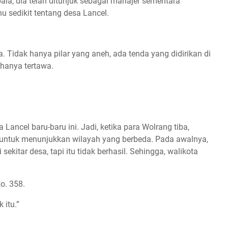
a, dia telah ditunjuk sebagai manajer sementara
hu sedikit tentang desa Lancel.
. Tidak hanya pilar yang aneh, ada tenda yang didirikan di
8 hanya tertawa.
 Lancel baru-baru ini. Jadi, ketika para Wolrang tiba,
ntuk menunjukkan wilayah yang berbeda. Pada awalnya,
tar desa, tapi itu tidak berhasil. Sehingga, walikota
o. 358.
 itu.”