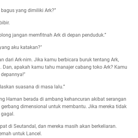
 bagus yang dimiliki Ark?”
ibir.
olong jangan memfitnah Ark di depan penduduk.”
yang aku katakan?"
 dari Ark-nim. Jika kamu berbicara buruk tentang Ark,
. Dan, apakah kamu tahu manajer cabang toko Ark? Kamu
 depannya!"
jelaskan suasana di masa lalu.”
teng Haman berada di ambang kehancuran akibat serangan
i gerbang dimensional untuk membantu. Jika mereka tidak
gagal.
at di Seutandal, dan mereka masih akan berkeliaran.
lemah untuk Lancel.