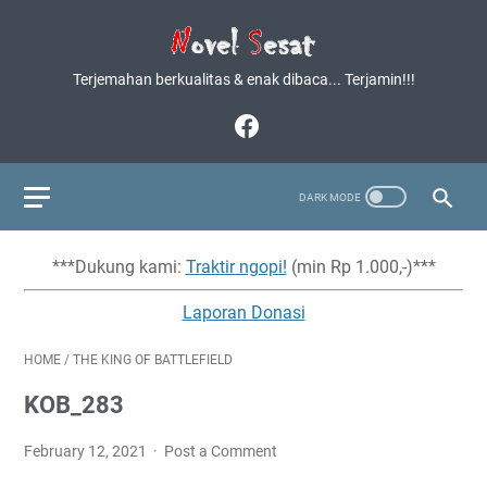
Terjemahan berkualitas & enak dibaca... Terjamin!!!
***Dukung kami:
Traktir ngopi!
(min Rp 1.000,-)***
Laporan Donasi
HOME
/
THE KING OF BATTLEFIELD
KOB_283
February 12, 2021
Post a Comment