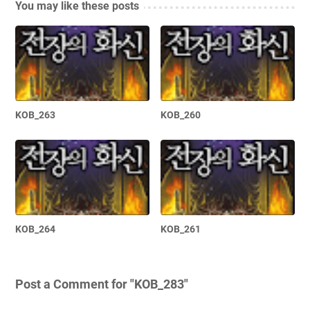
You may like these posts
KOB_263
KOB_260
KOB_264
KOB_261
Post a Comment for "KOB_283"