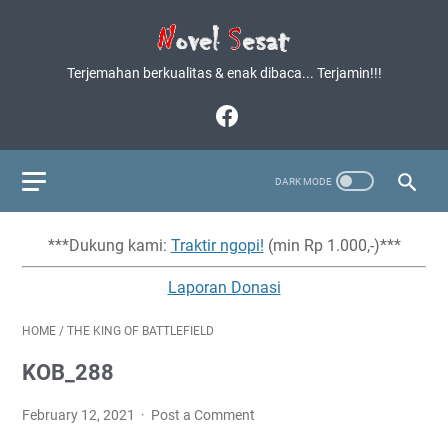
Terjemahan berkualitas & enak dibaca... Terjamin!!!
***Dukung kami:
Traktir ngopi!
(min Rp 1.000,-)***
Laporan Donasi
HOME
/
THE KING OF BATTLEFIELD
KOB_288
February 12, 2021
Post a Comment