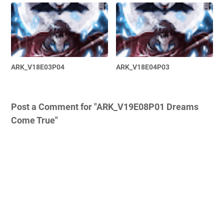
ARK_V18E03P04
ARK_V18E04P03
Post a Comment for "ARK_V19E08P01 Dreams
Come True"