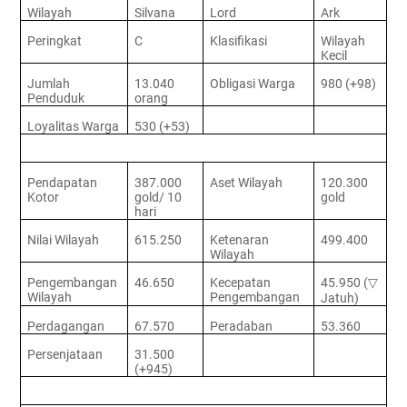
Wilayah
Silvana
Lord
Ark
Peringkat
C
Klasifikasi
Wilayah
Kecil
Jumlah
13.040
Obligasi Warga
980 (+98)
Penduduk
orang
Loyalitas Warga
530 (+53)
Pendapatan
387.000
Aset Wilayah
120.300
Kotor
gold/ 10
gold
hari
Nilai Wilayah
615.250
Ketenaran
499.400
Wilayah
Pengembangan
46.650
Kecepatan
45.950 (
▽
Wilayah
Pengembangan
Jatuh)
Perdagangan
67.570
Peradaban
53.360
Persenjataan
31.500
(+945)