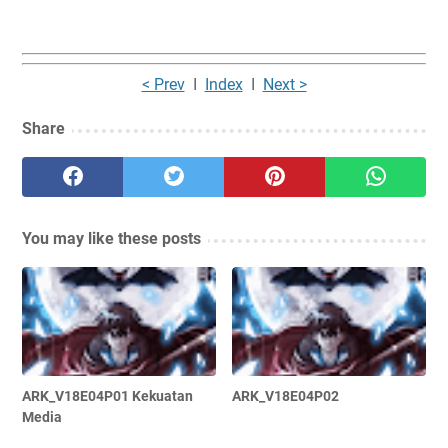
< Prev
I
Index
I
Next >
Share
You may like these posts
ARK_V18E04P01 Kekuatan
ARK_V18E04P02
Media