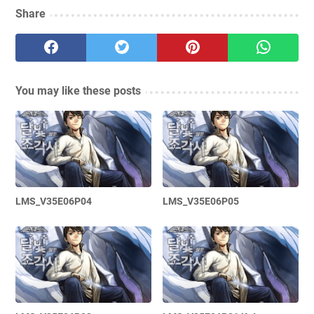
Share
You may like these posts
LMS_V35E06P04
LMS_V35E06P05