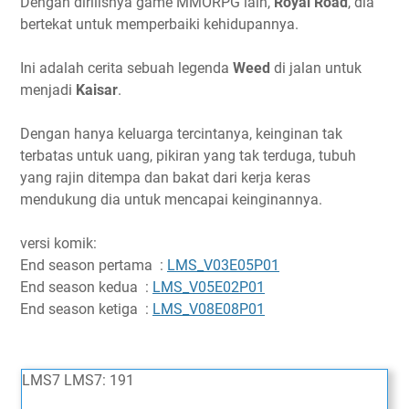
Dengan dirilisnya game MMORPG lain,
Royal Road
, dia
bertekat untuk memperbaiki kehidupannya.
Ini adalah cerita sebuah legenda
Weed
di jalan untuk
menjadi
Kaisar
.
Dengan hanya keluarga tercintanya, keinginan tak
terbatas untuk uang, pikiran yang tak terduga, tubuh
yang rajin ditempa dan bakat dari kerja keras
mendukung dia untuk mencapai keinginannya.
versi komik:
End season pertama :
LMS_V03E05P01
End season kedua :
LMS_V05E02P01
End season ketiga :
LMS_V08E08P01
LMS7 LMS7: 191